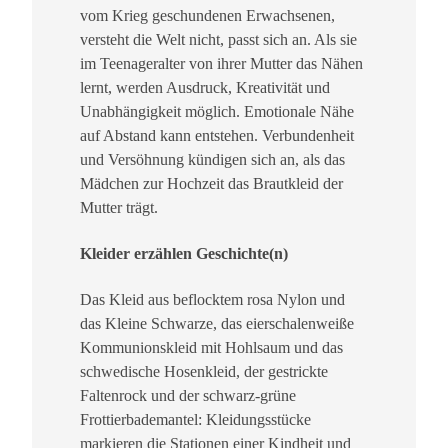
b
vom Krieg geschundenen Erwachsenen,
a
versteht die Welt nicht, passt sich an. Als sie
r
im Teenageralter von ihrer Mutter das Nähen
t
lernt, werden Ausdruck, Kreativität und
h
Unabhängigkeit möglich. Emotionale Nähe
:
auf Abstand kann entstehen. Verbundenheit
A
und Versöhnung kündigen sich an, als das
u
Mädchen zur Hochzeit das Brautkleid der
f
Mutter trägt.
T
u
Kleider erzählen Geschichte(n)
c
h
Das Kleid aus beflocktem rosa Nylon und
f
das Kleine Schwarze, das eierschalenweiße
ü
Kommunionskleid mit Hohlsaum und das
h
schwedische Hosenkleid, der gestrickte
l
Faltenrock und der schwarz-grüne
u
Frottierbademantel: Kleidungsstücke
n
markieren die Stationen einer Kindheit und