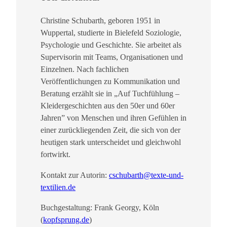
J
a
Christine Schubarth, geboren 1951 in
h
Wuppertal, studierte in Bielefeld Soziologie,
r
Psychologie und Geschichte. Sie arbeitet als
e
Supervisorin mit Teams, Organisationen und
n
Einzelnen. Nach fachlichen
M
Veröffentlichungen zu Kommunikation und
e
Beratung erzählt sie in „Auf Tuchfühlung –
n
Kleidergeschichten aus den 50er und 60er
g
Jahren” von Menschen und ihren Gefühlen in
e
einer zurückliegenden Zeit, die sich von der
heutigen stark unterscheidet und gleichwohl
fortwirkt.
Kontakt zur Autorin:
cschubarth@texte-und-
textilien.de
Buchgestaltung: Frank Georgy, Köln
(
kopfsprung.de
)