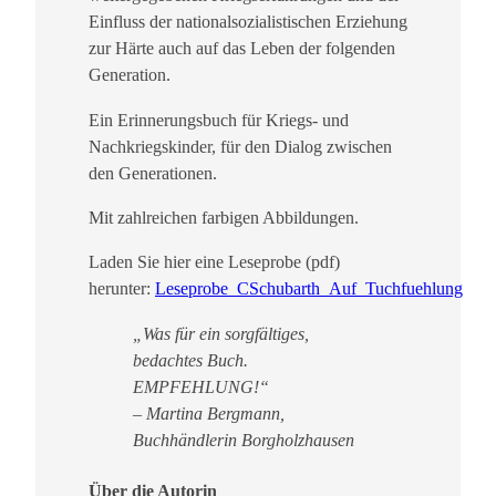
n
Einfluss der nationalsozialistischen Erziehung
a
zur Härte auch auf das Leben der folgenden
u
Generation.
s
Ein Erinnerungsbuch für Kriegs- und
d
Nachkriegskinder, für den Dialog zwischen
e
den Generationen.
n
5
Mit zahlreichen farbigen Abbildungen.
0
e
Laden Sie hier eine Leseprobe (pdf)
r
herunter:
Leseprobe_CSchubarth_Auf_Tuchfuehlung
u
„Was für ein sorgfältiges,
n
bedachtes Buch.
d
EMPFEHLUNG!“
6
– Martina Bergmann,
0
Buchhändlerin Borgholzhausen
e
r
Über die Autorin