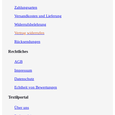
a
e
Zahlungsarten
g
d
Versandkosten und Lieferung
r
I
a
n
Widerrufsbelehrung
m
Vertrag widerrufen
Rücksendungen
Rechtliches
AGB
Impressum
Datenschutz
Echtheit von Bewertungen
Textilportal
Über uns