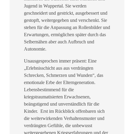
g
Jugend in Wuppertal. Sie werden
.
geschneidert und gestrickt, ausgebessert und
K
gestopft, weitergegeben und verschenkt. Sie
l
stehen für die Anpassung an Rollenbilder und
e
Erwartungen, ermöglichen später durch das
i
Selbernähen aber auch Aufbruch und
d
Autonomie.
e
r
Unausgesprochen immer präsent: Eine
g
„Erlebnisschicht aus aus verdrängten
e
Schrecken, Schmerzen und Wunden“, das
s
emotionale Erbe der Elterngeneration.
c
Lebensbestimmend für die
h
kriegstraumatisierten Erwachsenen,
i
beängstigend und unverständlich für die
c
Kinder. Erst im Rückblick offenbaren sich
h
die weiterwirkenden Verhaltensmuster und
t
verdrängten Gefühle, die unbewusst
e
weitergegebenen Kriegserfahrungen und der