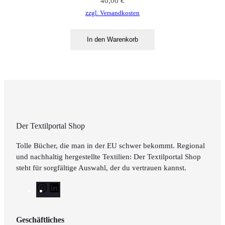
40,00
€
zzgl. Versandkosten
In den Warenkorb
Der Textilportal Shop
Tolle Bücher, die man in der EU schwer bekommt. Regional
und nachhaltig hergestellte Textilien: Der Textilportal Shop
steht für sorgfältige Auswahl, der du vertrauen kannst.
I
L
n
i
s
n
Geschäftliches
t
k