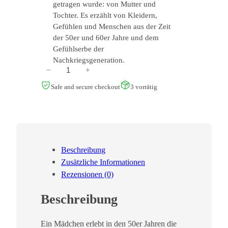
getragen wurde: von Mutter und
Tochter. Es erzählt von Kleidern,
Gefühlen und Menschen aus der Zeit
der 50er und 60er Jahre und dem
Gefühlserbe der
Nachkriegsgeneration.
C
−
+
h
Safe and secure checkout
3 vorrätig
r
i
s
t
i
Beschreibung
n
Zusätzliche Informationen
e
Rezensionen (0)
S
c
Beschreibung
h
u
Ein Mädchen erlebt in den 50er Jahren die