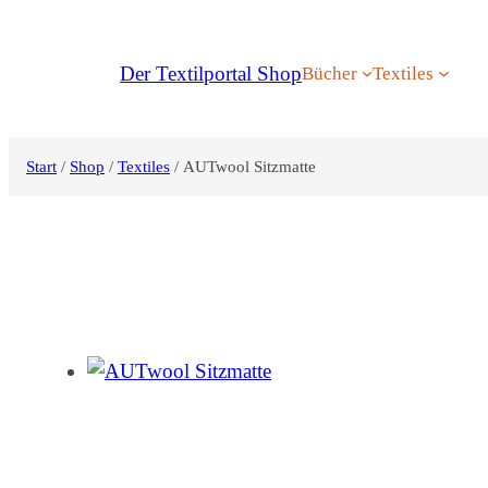
Zum
Inhalt
Der Textilportal Shop
Bücher
Textiles
springen
Start
/
Shop
/
Textiles
/ AUTwool Sitzmatte