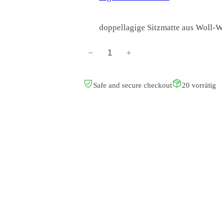
doppellagige Sitzmatte aus Woll-
−
+
A
U
T
Safe and secure checkout
20 vorrätig
w
o
o
l
S
i
t
z
m
a